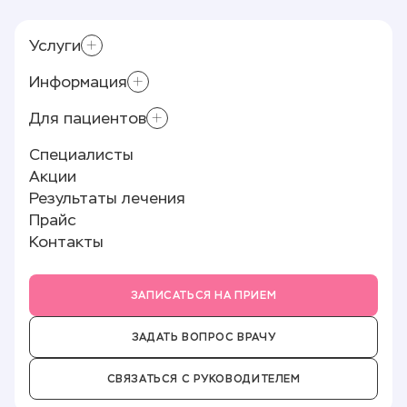
Услуги
Информация
Лазерное лечение варикоза (ЭВЛК)
Приём хирурга-флеболога
Для пациентов
Контролирующие органы
Склеротерапия
Реквизиты
Специалисты
Минифлебэктомия
Памятка пациенту
Лицензии и документы
Акции
Полезные статьи
О клинике
Результаты лечения
Отзывы
Прайс
Новости
Контакты
Партнёры
Вакансии
ЗАПИСАТЬСЯ НА ПРИЕМ
ЗАДАТЬ ВОПРОС ВРАЧУ
СВЯЗАТЬСЯ С РУКОВОДИТЕЛЕМ