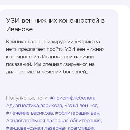
УЗИ вен нижних конечностей в
Иванове
Клиника лазерной хирургии «Варикоза
нет» предлагает пройти УЗИ вен нижних
конечностей в Иванове при наличии
показаний. Мы специализируемся на
диагностике и лечении болезней,
связанных с варикозным расширением вен.
В клинике работают профессиональные
врачи-флебологи, которые проведут
Популярные теги:
#прием флеболога,
первичный осмотр пациента и назначат
#диагностика варикоза, #УЗИ вен ног,
оптимальный метод лечения.
#лечение варикоза, #облитерация вен,
#эндовазальная лазерная облитерация,
#эндовенозная лазерная коагуляция,