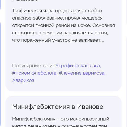
Трофическая язва представляет собой
опасное заболевание, проявляющееся
открытой гнойной раной на коже. Основная
сложность в лечении заключается в том,
что пораженный участок не заживает
длительное время, и даже после его
рубцевания остается риск рецидива.
Популярные теги:
#трофическая язва,
#прием флеболога, #лечение варикоза,
#варикоз
Минифлебэктомия в Иванове
Минифлебэктомия – это малоинвазивный
метод лечения нижних конечностей при