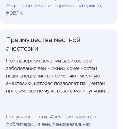
#лазерное лечение варикоза, #варикоз,
#ЭВЛК
Преимущества местной
анестезии
При лазерном лечении варикозного
заболевания вен нижних конечностей
наши специалисты применяют местную
анестезию, которая позволяет пациентам
практически не чувствовать манипуляции
варача-флеболога. Однако чем так хороша
местная анестезия, и какие у неё
преимущества перед другими видами
Популярные теги:
#лечение варикоза,
обезболивания? На этот вопрос мы
#облитерация вен, #эндовазальная
ответим в этой статье