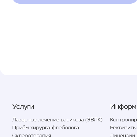
хирургических методов и индивидуальной
реабилитации. Все ваши шаги к
выздоровлению контролируются нашими
заботливыми специалистами.
Услуги
Информ
Лазерное лечение варикоза (ЭВЛК)
Контроли
Приём хирурга-флеболога
Реквизиты
Склеротерапия
Лицензии 