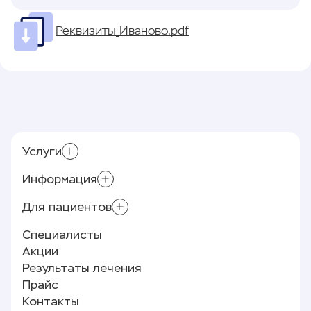
Реквизиты_Иваново.pdf
Услуги
Информация
Лазерное лечение варикоза (ЭВЛК)
Приём хирурга-флеболога
Для пациентов
Контролирующие органы
Склеротерапия
Реквизиты
Специалисты
Минифлебэктомия
Памятка пациенту
Лицензии и документы
Акции
Полезные статьи
О клинике
Результаты лечения
Отзывы
Прайс
Новости
Контакты