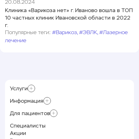
20.08.2024
Клиника «Варикоза нет» г. Иваново вошла в ТОП
10 частных клиник Ивановской области в 2022
г.
Популярные теги:
#Варикоз, #ЭВЛК, #Лазерное
лечение
Услуги
Информация
Лазерное лечение варикоза (ЭВЛК)
Приём хирурга-флеболога
Для пациентов
Контролирующие органы
Склеротерапия
Реквизиты
Специалисты
Минифлебэктомия
Памятка пациенту
Лицензии и документы
Акции
Полезные статьи
О клинике