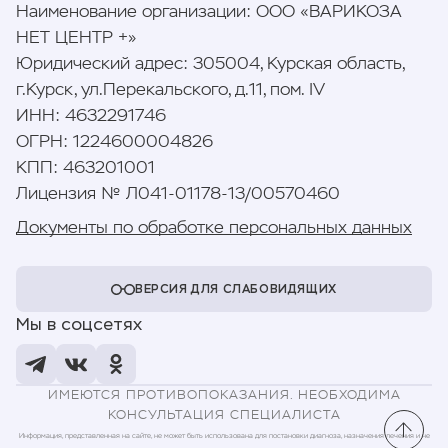
Наименование организации
:
ООО «ВАРИКОЗА
НЕТ ЦЕНТР +»
Юридический адрес
:
305004, Курская область,
г.Курск, ул.Перекальского, д.11, пом. IV
ИНН
:
4632291746
ОГРН
:
1224600004826
КПП
:
463201001
Лицензия № Л041-01178-13/00570460
Документы по обработке персональных данных
ВЕРСИЯ ДЛЯ СЛАБОВИДЯЩИХ
Мы в соцсетях
ИМЕЮТСЯ ПРОТИВОПОКАЗАНИЯ. НЕОБХОДИМА
КОНСУЛЬТАЦИЯ СПЕЦИАЛИСТА
Информация, представленная на сайте, не может быть использована для постановки диагноза, назначения лечения и не