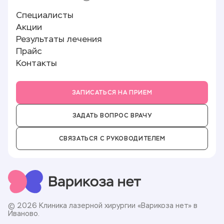
Склеротерапия
Реквизиты
Специалисты
Минифлебэктомия
Памятка пациенту
Лицензии и документы
Акции
Полезные статьи
О клинике
Результаты лечения
Отзывы
Прайс
Новости
Контакты
Партнёры
Вакансии
ЗАПИСАТЬСЯ НА ПРИЕМ
ЗАДАТЬ ВОПРОС ВРАЧУ
СВЯЗАТЬСЯ С РУКОВОДИТЕЛЕМ
© 2026 Клиника лазерной хирургии «Варикоза нет» в
Иваново.