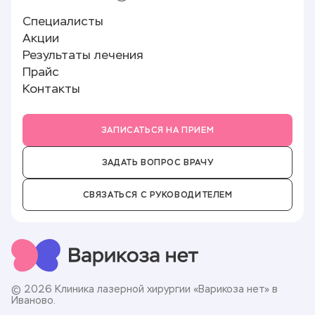
Склеротерапия
Реквизиты
Специалисты
Минифлебэктомия
Памятка пациенту
Лицензии и документы
Акции
Полезные статьи
О клинике
Результаты лечения
Отзывы
Прайс
Новости
Контакты
Партнёры
Вакансии
ЗАПИСАТЬСЯ НА ПРИЕМ
ЗАДАТЬ ВОПРОС ВРАЧУ
СВЯЗАТЬСЯ С РУКОВОДИТЕЛЕМ
© 2026 Клиника лазерной хирургии «Варикоза нет» в
Иваново.